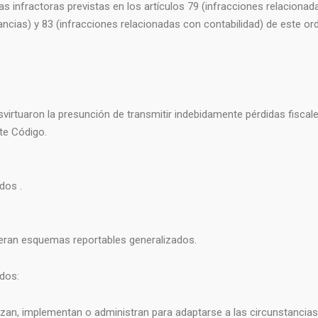
 infractoras previstas en los artículos 79 (infracciones relacionad
ancias) y 83 (infracciones relacionadas con contabilidad) de este or
irtuaron la presunción de transmitir indebidamente pérdidas fiscales
ste Código.
dos .
deran esquemas reportables generalizados.
dos:
izan, implementan o administran para adaptarse a las circunstancias 