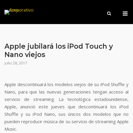
Saltar
M
al
contenido
Apple jubilará los iPod Touch y
Nano viejos
julio 28, 2017
Apple descontinuará los modelos viejos de su iPod Shuffle y
Nano, para que las nuevas generaciones tengan acceso al
servicio de streaming. La tecnológica estadounidense,
Apple, anunció este jueves que descontinuará los iPod
Shuffle y su iPod Nano, sus únicos dos modelos que no
pueden reproducir música de su servicio de streaming Apple
Music.