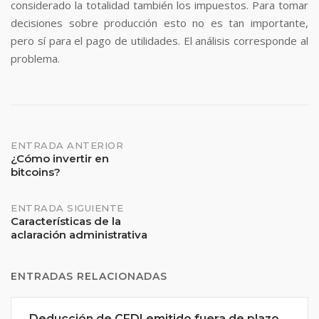
considerado la totalidad también los impuestos. Para tomar
decisiones sobre producción esto no es tan importante,
pero sí para el pago de utilidades. El análisis corresponde al
problema.
Navegación
ENTRADA ANTERIOR
¿Cómo invertir en
bitcoins?
de
entradas
ENTRADA SIGUIENTE
Características de la
aclaración administrativa
ENTRADAS RELACIONADAS
Deducción de CFDI emitido fuera de plazo