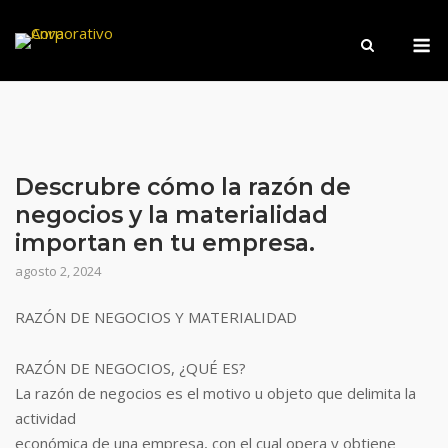
Saltar
M
al
contenido
Descrubre cómo la razón de
negocios y la materialidad
importan en tu empresa.
agosto 2, 2024
RAZÓN DE NEGOCIOS Y MATERIALIDAD
RAZÓN DE NEGOCIOS, ¿QUÉ ES?
La razón de negocios es el motivo u objeto que delimita la
actividad
económica de una empresa, con el cual opera y obtiene