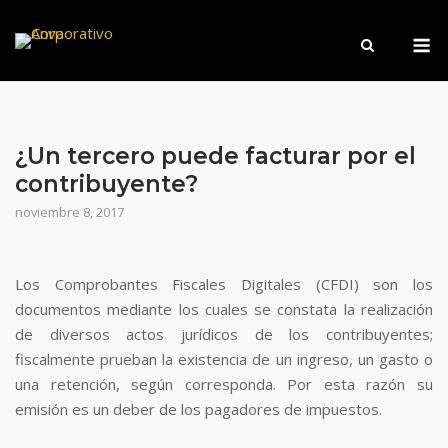
Saltar
M
al
contenido
¿Un tercero puede facturar por el
contribuyente?
noviembre 8, 2017
Los Comprobantes Fiscales Digitales (CFDI) son los
documentos mediante los cuales se constata la realización
de diversos actos jurídicos de los contribuyentes;
fiscalmente prueban la existencia de un ingreso, un gasto o
una retención, según corresponda. Por esta razón su
emisión es un deber de los pagadores de impuestos.