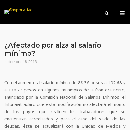
Saltar
M
al
contenido
¿Afectado por alza al salario
mínimo?
diciembre 18, 2018
Con el aumento al salario mínimo de 88.36 pesos a 102.68 y
a 176.72 pesos en algunos municipios de la frontera norte,
anunciado por la Comisión Nacional de Salarios Mínimos, el
Infonavit aclaró que esta modificación no afectará el monto
de los pagos que realicen los trabajadores que se
encuentran acreditados y para el caso del saldo de las
deudas, éste se actualizará con la Unidad de Medida y