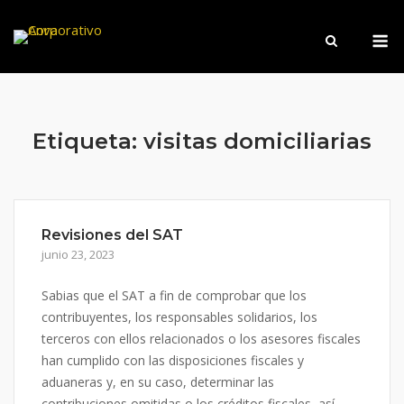
Saltar
M
al
contenido
Etiqueta:
visitas domiciliarias
Revisiones del SAT
junio 23, 2023
Sabias que el SAT a fin de comprobar que los
contribuyentes, los responsables solidarios, los
terceros con ellos relacionados o los asesores fiscales
han cumplido con las disposiciones fiscales y
aduaneras y, en su caso, determinar las
contribuciones omitidas o los créditos fiscales, así