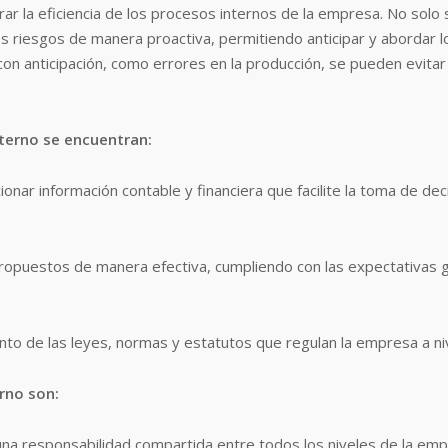
rar la eficiencia de los procesos internos de la empresa. No solo 
los riesgos de manera proactiva, permitiendo anticipar y abordar 
con anticipación, como errores en la producción, se pueden evita
nterno se encuentran:
onar información contable y financiera que facilite la toma de dec
ropuestos de manera efectiva, cumpliendo con las expectativas ge
to de las leyes, normas y estatutos que regulan la empresa a nivel
rno son:
 una responsabilidad compartida entre todos los niveles de la emp