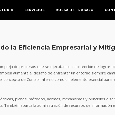
STORIA
SERVICIOS
BOLSA DE TRABAJO
CON
ndo la Eficiencia Empresarial y Mit
pleja de procesos que se ejecutan con la intención de lograr ob
también aumenta el desafío de enfrentar un entorno siempre camb
el concepto de Control Interno como un elemento esencial para m
técnicas, planes, métodos, normas, mecanismos y principios diseñ
. También abarca la administración de recursos de información en